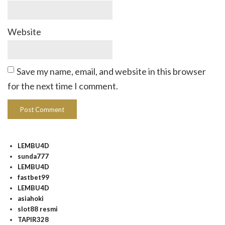
Website
Save my name, email, and website in this browser
for the next time I comment.
LEMBU4D
sunda777
LEMBU4D
fastbet99
LEMBU4D
asiahoki
slot88 resmi
TAPIR328