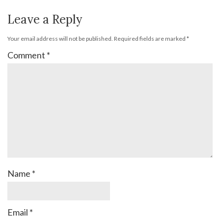
Leave a Reply
Your email address will not be published.
Required fields are marked
*
Comment
*
Name
*
Email
*