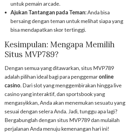
untuk pemain arcade.
Ajukan Tantangan pada Teman:
Anda bisa
bersaing dengan teman untuk melihat siapa yang
bisa mendapatkan skor tertinggi.
Kesimpulan: Mengapa Memilih
Situs MVP789?
Dengan semua yang ditawarkan, situs MVP789
adalah pilihan ideal bagi para penggemar
online
casino
. Dari slot yang menggembirakan hingga live
casino yang interaktif, dan sportsbook yang
mengasyikkan, Anda akan menemukan sesuatu yang
sesuai dengan selera Anda. Jadi, tunggu apa lagi?
Bergabunglah dengan situs MVP789 dan mulailah
perjalanan Anda menuju kemenangan hari ini!