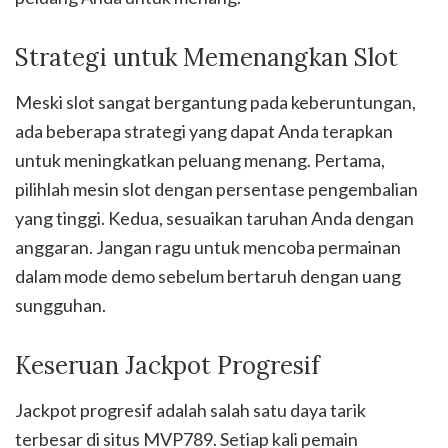
Strategi untuk Memenangkan Slot
Meski slot sangat bergantung pada keberuntungan,
ada beberapa strategi yang dapat Anda terapkan
untuk meningkatkan peluang menang. Pertama,
pilihlah mesin slot dengan persentase pengembalian
yang tinggi. Kedua, sesuaikan taruhan Anda dengan
anggaran. Jangan ragu untuk mencoba permainan
dalam mode demo sebelum bertaruh dengan uang
sungguhan.
Keseruan Jackpot Progresif
Jackpot progresif adalah salah satu daya tarik
terbesar di situs MVP789. Setiap kali pemain