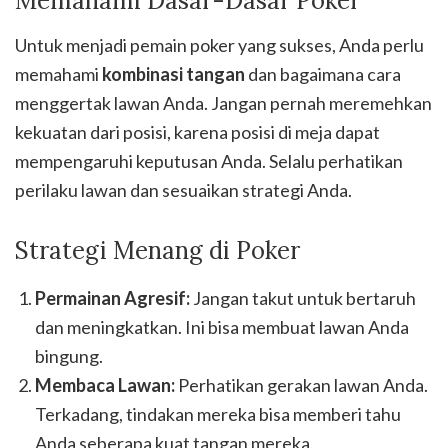
Memahami Dasar-Dasar Poker
Untuk menjadi pemain poker yang sukses, Anda perlu
memahami
kombinasi tangan
dan bagaimana cara
menggertak lawan Anda. Jangan pernah meremehkan
kekuatan dari posisi, karena posisi di meja dapat
mempengaruhi keputusan Anda. Selalu perhatikan
perilaku lawan dan sesuaikan strategi Anda.
Strategi Menang di Poker
Permainan Agresif:
Jangan takut untuk bertaruh
dan meningkatkan. Ini bisa membuat lawan Anda
bingung.
Membaca Lawan:
Perhatikan gerakan lawan Anda.
Terkadang, tindakan mereka bisa memberi tahu
Anda seberapa kuat tangan mereka.