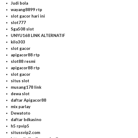
Judi bola
wayang8899 rtp
slot gacor hari ini
slot777
Sga508 slot
UNYU168 LINK ALTERNATIF
kilo303
slot gacor
apigacor88 rtp
slot88 resmi
apigacor88 rtp
slot gacor
situs slot
musang178 link
dewa slot
daftar Apigacor88
mix parlay
Dewatoto
daftar bdkasino
h5 rpvip5
situssvip2.com