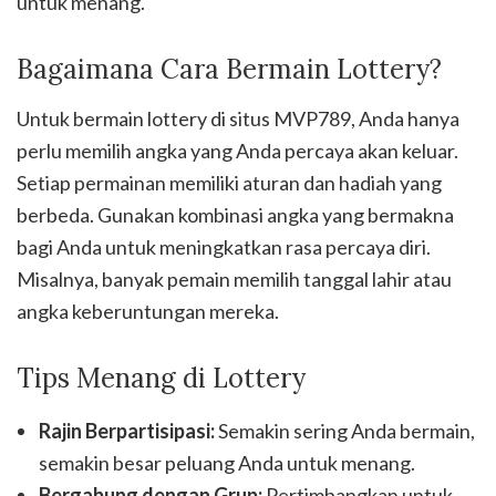
untuk menang.
Bagaimana Cara Bermain Lottery?
Untuk bermain lottery di situs MVP789, Anda hanya
perlu memilih angka yang Anda percaya akan keluar.
Setiap permainan memiliki aturan dan hadiah yang
berbeda. Gunakan kombinasi angka yang bermakna
bagi Anda untuk meningkatkan rasa percaya diri.
Misalnya, banyak pemain memilih tanggal lahir atau
angka keberuntungan mereka.
Tips Menang di Lottery
Rajin Berpartisipasi:
Semakin sering Anda bermain,
semakin besar peluang Anda untuk menang.
Bergabung dengan Grup:
Pertimbangkan untuk