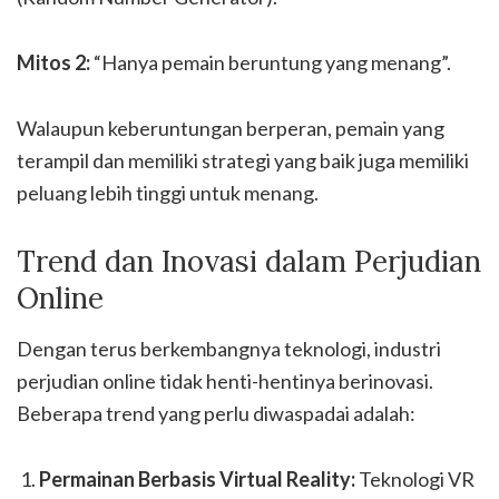
Mitos 2:
“Hanya pemain beruntung yang menang”.
Walaupun keberuntungan berperan, pemain yang
terampil dan memiliki strategi yang baik juga memiliki
peluang lebih tinggi untuk menang.
Trend dan Inovasi dalam Perjudian
Online
Dengan terus berkembangnya teknologi, industri
perjudian online tidak henti-hentinya berinovasi.
Beberapa trend yang perlu diwaspadai adalah:
Permainan Berbasis Virtual Reality:
Teknologi VR