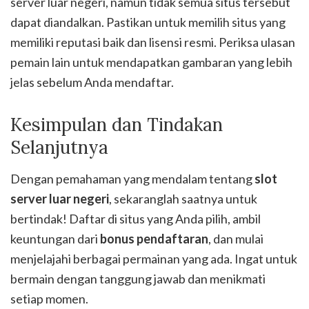
server luar negeri, namun tidak semua situs tersebut
dapat diandalkan. Pastikan untuk memilih situs yang
memiliki reputasi baik dan lisensi resmi. Periksa ulasan
pemain lain untuk mendapatkan gambaran yang lebih
jelas sebelum Anda mendaftar.
Kesimpulan dan Tindakan
Selanjutnya
Dengan pemahaman yang mendalam tentang
slot
server luar negeri
, sekaranglah saatnya untuk
bertindak! Daftar di situs yang Anda pilih, ambil
keuntungan dari
bonus pendaftaran
, dan mulai
menjelajahi berbagai permainan yang ada. Ingat untuk
bermain dengan tanggung jawab dan menikmati
setiap momen.