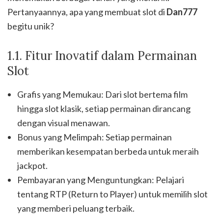
Pertanyaannya, apa yang membuat slot di
Dan777
begitu unik?
1.1. Fitur Inovatif dalam Permainan
Slot
Grafis yang Memukau: Dari slot bertema film
hingga slot klasik, setiap permainan dirancang
dengan visual menawan.
Bonus yang Melimpah: Setiap permainan
memberikan kesempatan berbeda untuk meraih
jackpot.
Pembayaran yang Menguntungkan: Pelajari
tentang RTP (Return to Player) untuk memilih slot
yang memberi peluang terbaik.