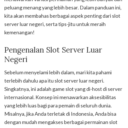
peluang menang yang lebih besar. Dalam panduan ini,
kita akan membahas berbagai aspek penting dari slot
server luar negeri, serta tips-jitu untuk meraih
kemenangan!
Pengenalan Slot Server Luar
Negeri
Sebelum menyelami lebih dalam, mari kita pahami
terlebih dahulu apa itu slot server luar negeri.
Singkatnya, ini adalah game slot yang di-host di server
internasional. Konsep ini menawarkan aksesibilitas
yang lebih luas bagi para pemain di seluruh dunia.
Misalnya, jika Anda terletak di Indonesia, Anda bisa
dengan mudah mengakses berbagai permainan slot