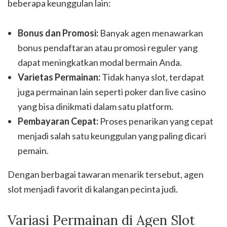
beberapa keunggulan lain:
Bonus dan Promosi:
Banyak agen menawarkan
bonus pendaftaran atau promosi reguler yang
dapat meningkatkan modal bermain Anda.
Varietas Permainan:
Tidak hanya slot, terdapat
juga permainan lain seperti poker dan live casino
yang bisa dinikmati dalam satu platform.
Pembayaran Cepat:
Proses penarikan yang cepat
menjadi salah satu keunggulan yang paling dicari
pemain.
Dengan berbagai tawaran menarik tersebut, agen
slot menjadi favorit di kalangan pecinta judi.
Variasi Permainan di Agen Slot