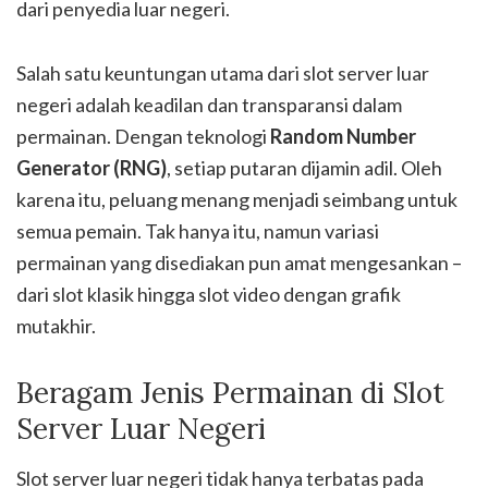
dari penyedia luar negeri.
Salah satu keuntungan utama dari slot server luar
negeri adalah keadilan dan transparansi dalam
permainan. Dengan teknologi
Random Number
Generator (RNG)
, setiap putaran dijamin adil. Oleh
karena itu, peluang menang menjadi seimbang untuk
semua pemain. Tak hanya itu, namun variasi
permainan yang disediakan pun amat mengesankan –
dari slot klasik hingga slot video dengan grafik
mutakhir.
Beragam Jenis Permainan di Slot
Server Luar Negeri
Slot server luar negeri tidak hanya terbatas pada