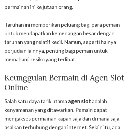
permainan ini ke jutaan orang.
Taruhan ini memberikan peluang bagi para pemain
untuk mendapatkan kemenangan besar dengan
taruhan yang relatif kecil. Namun, seperti halnya
perjudian lainnya, penting bagi pemain untuk
memahami resiko yang terlibat.
Keunggulan Bermain di Agen Slot
Online
Salah satu daya tarik utama
agen slot
adalah
kenyamanan yang ditawarkan. Pemain dapat
mengakses permainan kapan saja dan di mana saja,
asalkan terhubung dengan internet. Selain itu, ada