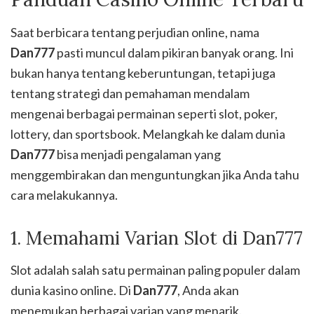
Saat berbicara tentang perjudian online, nama
Dan777
pasti muncul dalam pikiran banyak orang. Ini
bukan hanya tentang keberuntungan, tetapi juga
tentang strategi dan pemahaman mendalam
mengenai berbagai permainan seperti slot, poker,
lottery, dan sportsbook. Melangkah ke dalam dunia
Dan777
bisa menjadi pengalaman yang
menggembirakan dan menguntungkan jika Anda tahu
cara melakukannya.
1. Memahami Varian Slot di Dan777
Slot adalah salah satu permainan paling populer dalam
dunia kasino online. Di
Dan777
, Anda akan
menemukan berbagai varian yang menarik.