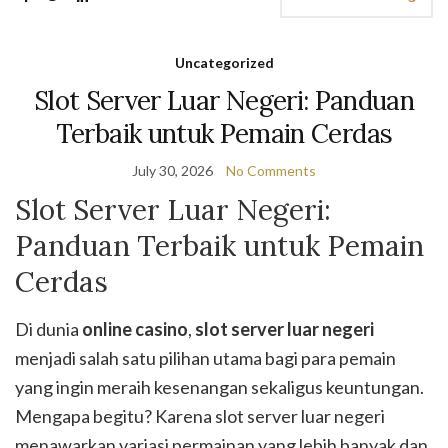
Uncategorized
Slot Server Luar Negeri: Panduan
Terbaik untuk Pemain Cerdas
July 30, 2026
No Comments
Slot Server Luar Negeri:
Panduan Terbaik untuk Pemain
Cerdas
Di dunia
online casino
,
slot server luar negeri
menjadi salah satu pilihan utama bagi para pemain
yang ingin meraih kesenangan sekaligus keuntungan.
Mengapa begitu? Karena slot server luar negeri
menawarkan variasi permainan yang lebih banyak dan