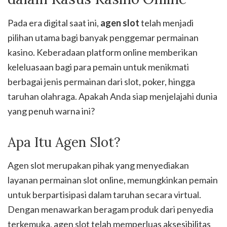
Pada era digital saat ini,
agen slot
telah menjadi
pilihan utama bagi banyak penggemar permainan
kasino. Keberadaan platform online memberikan
keleluasaan bagi para pemain untuk menikmati
berbagai jenis permainan dari slot, poker, hingga
taruhan olahraga. Apakah Anda siap menjelajahi dunia
yang penuh warna ini?
Apa Itu Agen Slot?
Agen slot merupakan pihak yang menyediakan
layanan permainan slot online, memungkinkan pemain
untuk berpartisipasi dalam taruhan secara virtual.
Dengan menawarkan beragam produk dari penyedia
terkemuka, agen slot telah memperluas aksesibilitas