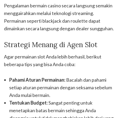
Pengalaman bermain casino secara langsung semakin
menggairahkan melalui teknologi streaming.
Permainan seperti blackjack dan roulette dapat
dimainkan secara langsung dengan dealer sungguhan.
Strategi Menang di Agen Slot
Agar permainan slot Anda lebih berhasil, berikut
beberapa tips yang bisa Anda coba:
Pahami Aturan Permainan:
Bacalah dan pahami
setiap aturan permainan dengan seksama sebelum
Anda mulai bermain.
Tentukan Budget:
Sangat penting untuk
menetapkan batas bermain sehingga Anda