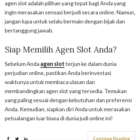
agen slot adalah pilihan yang tepat bagi Anda yang
ingin merasakan sensasi berjudi secara online. Namun,
jangan lupa untuk selalu bermain dengan bijak dan
bertanggung jawab.
Siap Memilih Agen Slot Anda?
Sebelum Anda
agen slot
terjun ke dalam dunia
perjudian online, pastikan Anda berinvestasi
waktunya untuk membaca ulasan dan
membandingkan agen slot yang tersedia. Temukan
yang paling sesuai dengan kebutuhan dan preferensi
Anda. Kemudian, siapkan diri Anda untuk merasakan
petualangan luar biasa di dunia judi online ini!
Continue Reading