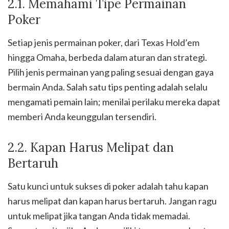
2.1. Memahami Tipe Permainan
Poker
Setiap jenis permainan poker, dari Texas Hold’em
hingga Omaha, berbeda dalam aturan dan strategi.
Pilih jenis permainan yang paling sesuai dengan gaya
bermain Anda. Salah satu tips penting adalah selalu
mengamati pemain lain; menilai perilaku mereka dapat
memberi Anda keunggulan tersendiri.
2.2. Kapan Harus Melipat dan
Bertaruh
Satu kunci untuk sukses di poker adalah tahu kapan
harus melipat dan kapan harus bertaruh. Jangan ragu
untuk melipat jika tangan Anda tidak memadai.