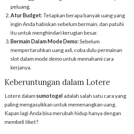
peluang.
Atur Budget:
Tetapkan berapa banyak uang yang
ingin Anda habiskan sebelum bermain, dan patuhi
itu untuk menghindari kerugian besar.
Bermain Dalam Mode Demo:
Sebelum
mempertaruhkan uang asli, coba dulu permainan
slot dalam mode demo untuk memahami cara
kerjanya.
Keberuntungan dalam Lotere
Lotere dalam
sumotogel
adalah salah satu cara yang
paling mengasyikkan untuk memenangkan uang.
Kapan lagi Anda bisa merubah hidup hanya dengan
membeli tiket?