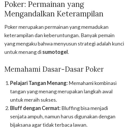
Poker: Permainan yang
Mengandalkan Keterampilan
Poker merupakan permainan yang memadukan
keterampilan dan keberuntungan. Banyak pemain
yang mengaku bahwa menyusun strategi adalah kunci
untuk menang di
sumotogel
.
Memahami Dasar-Dasar Poker
Pelajari Tangan Menang:
Memahami kombinasi
tangan yang menang merupakan langkah awal
untuk meraih sukses.
Bluff dengan Cermat:
Bluffing bisa menjadi
senjata ampuh, namun harus digunakan dengan
bijaksana agar tidak terbaca lawan.