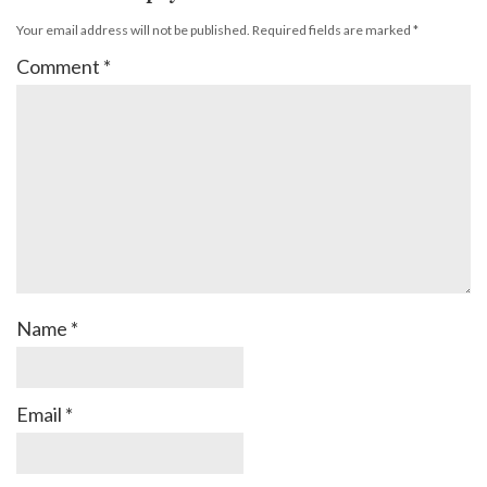
Your email address will not be published.
Required fields are marked
*
Comment
*
Name
*
Email
*