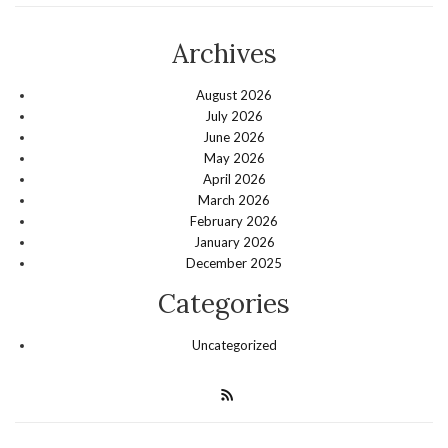
Archives
August 2026
July 2026
June 2026
May 2026
April 2026
March 2026
February 2026
January 2026
December 2025
Categories
Uncategorized