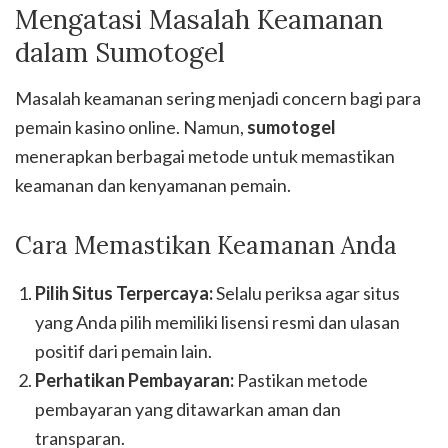
Mengatasi Masalah Keamanan
dalam Sumotogel
Masalah keamanan sering menjadi concern bagi para
pemain kasino online. Namun,
sumotogel
menerapkan berbagai metode untuk memastikan
keamanan dan kenyamanan pemain.
Cara Memastikan Keamanan Anda
Pilih Situs Terpercaya:
Selalu periksa agar situs
yang Anda pilih memiliki lisensi resmi dan ulasan
positif dari pemain lain.
Perhatikan Pembayaran:
Pastikan metode
pembayaran yang ditawarkan aman dan
transparan.