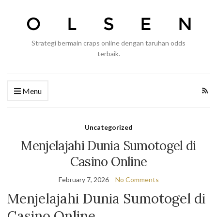
Strategi bermain craps online dengan taruhan odds
terbaik.
Menu
Uncategorized
Menjelajahi Dunia Sumotogel di
Casino Online
February 7, 2026
No Comments
Menjelajahi Dunia Sumotogel di
Casino Online