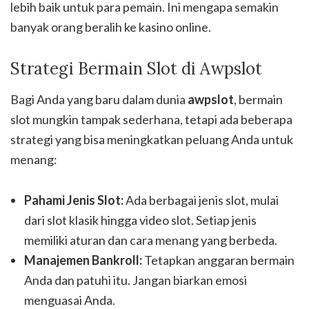
lebih baik untuk para pemain. Ini mengapa semakin
banyak orang beralih ke kasino online.
Strategi Bermain Slot di Awpslot
Bagi Anda yang baru dalam dunia
awpslot
, bermain
slot mungkin tampak sederhana, tetapi ada beberapa
strategi yang bisa meningkatkan peluang Anda untuk
menang:
Pahami Jenis Slot:
Ada berbagai jenis slot, mulai
dari slot klasik hingga video slot. Setiap jenis
memiliki aturan dan cara menang yang berbeda.
Manajemen Bankroll:
Tetapkan anggaran bermain
Anda dan patuhi itu. Jangan biarkan emosi
menguasai Anda.