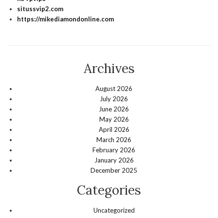
situssvip2.com
https://mikediamondonline.com
Archives
August 2026
July 2026
June 2026
May 2026
April 2026
March 2026
February 2026
January 2026
December 2025
Categories
Uncategorized