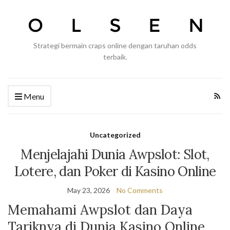
Strategi bermain craps online dengan taruhan odds
terbaik.
Menu
Uncategorized
Menjelajahi Dunia Awpslot: Slot,
Lotere, dan Poker di Kasino Online
May 23, 2026
No Comments
Memahami Awpslot dan Daya
Tariknya di Dunia Kasino Online