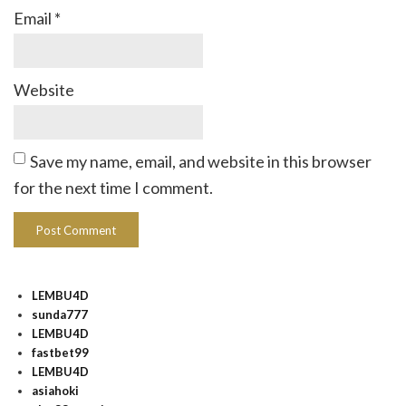
Email
*
Website
Save my name, email, and website in this browser
for the next time I comment.
LEMBU4D
sunda777
LEMBU4D
fastbet99
LEMBU4D
asiahoki