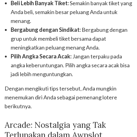
Beli Lebih Banyak Tiket:
Semakin banyak tiket yang
Anda beli, semakin besar peluang Anda untuk
menang.
Bergabung dengan Sindikat:
Bergabung dengan
grup untuk membeli tiket bersama dapat
meningkatkan peluang menang Anda.
Pilih Angka Secara Acak:
Jangan terpaku pada
angka keberuntungan. Pilih angka secara acak bisa
jadi lebih menguntungkan.
Dengan mengikuti tips tersebut, Anda mungkin
menemukan diri Anda sebagai pemenang lotere
berikutnya.
Arcade: Nostalgia yang Tak
Terlupakan dalam Awpslot