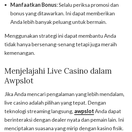
Manfaatkan Bonus:
Selalu periksa promosi dan
bonus yang ditawarkan. Ini dapat memberikan
Anda lebih banyak peluang untuk bermain.
Menggunakan strategi ini dapat membantu Anda
tidak hanya bersenang-senang tetapi juga meraih
kemenangan.
Menjelajahi Live Casino dalam
Awpslot
Jika Anda mencari pengalaman yang lebih mendalam,
live casino adalah pilihan yang tepat. Dengan
teknologi streaming langsung,
awpslot
Anda dapat
berinteraksi dengan dealer nyata dan pemain lain. Ini
menciptakan suasana yang mirip dengan kasino fisik.