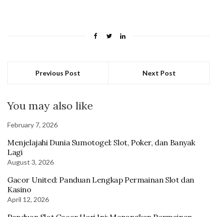
Previous Post
Next Post
You may also like
February 7, 2026
Menjelajahi Dunia Sumotogel: Slot, Poker, dan Banyak
Lagi
August 3, 2026
Gacor United: Panduan Lengkap Permainan Slot dan
Kasino
April 12, 2026