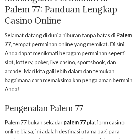
Palem 77: Panduan Lengkap
Casino Online
Selamat datang di dunia hiburan tanpa batas di
Palem
77
, tempat permainan online yang memikat. Di sini,
Anda dapat menikmati beragam permainan seperti
slot, lottery, poker, live casino, sportsbook, dan
arcade. Mari kita gali lebih dalam dan temukan
bagaimana cara memaksimalkan pengalaman bermain
Anda!
Pengenalan Palem 77
Palem 77 bukan sekadar
palem 77
platform casino
online biasa; ini adalah destinasi utama bagi para