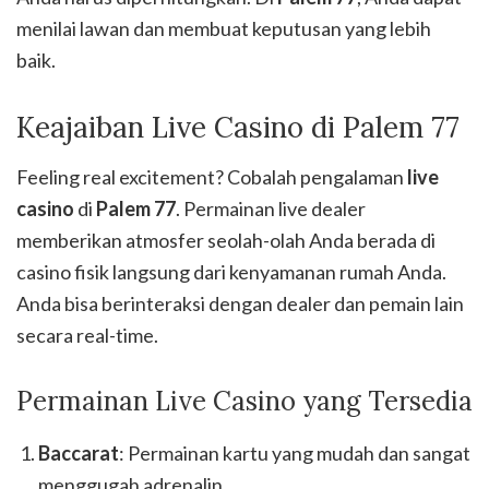
menilai lawan dan membuat keputusan yang lebih
baik.
Keajaiban Live Casino di Palem 77
Feeling real excitement? Cobalah pengalaman
live
casino
di
Palem 77
. Permainan live dealer
memberikan atmosfer seolah-olah Anda berada di
casino fisik langsung dari kenyamanan rumah Anda.
Anda bisa berinteraksi dengan dealer dan pemain lain
secara real-time.
Permainan Live Casino yang Tersedia
Baccarat
: Permainan kartu yang mudah dan sangat
menggugah adrenalin.