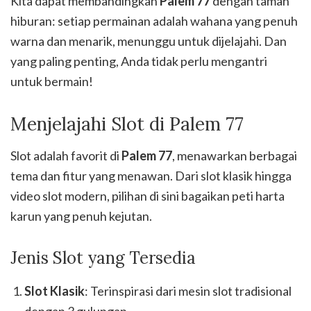
Kita dapat membandingkan
Palem 77
dengan taman
hiburan: setiap permainan adalah wahana yang penuh
warna dan menarik, menunggu untuk dijelajahi. Dan
yang paling penting, Anda tidak perlu mengantri
untuk bermain!
Menjelajahi Slot di Palem 77
Slot adalah favorit di
Palem 77
, menawarkan berbagai
tema dan fitur yang menawan. Dari slot klasik hingga
video slot modern, pilihan di sini bagaikan peti harta
karun yang penuh kejutan.
Jenis Slot yang Tersedia
Slot Klasik
: Terinspirasi dari mesin slot tradisional