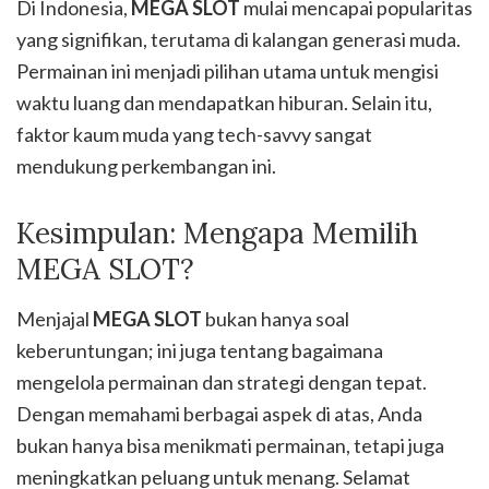
Di Indonesia,
MEGA SLOT
mulai mencapai popularitas
yang signifikan, terutama di kalangan generasi muda.
Permainan ini menjadi pilihan utama untuk mengisi
waktu luang dan mendapatkan hiburan. Selain itu,
faktor kaum muda yang tech-savvy sangat
mendukung perkembangan ini.
Kesimpulan: Mengapa Memilih
MEGA SLOT?
Menjajal
MEGA SLOT
bukan hanya soal
keberuntungan; ini juga tentang bagaimana
mengelola permainan dan strategi dengan tepat.
Dengan memahami berbagai aspek di atas, Anda
bukan hanya bisa menikmati permainan, tetapi juga
meningkatkan peluang untuk menang. Selamat