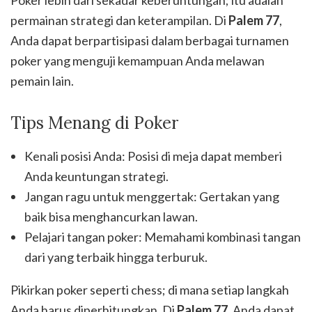
Poker lebih dari sekadar keberuntungan; itu adalah
permainan strategi dan keterampilan. Di
Palem 77
,
Anda dapat berpartisipasi dalam berbagai turnamen
poker yang menguji kemampuan Anda melawan
pemain lain.
Tips Menang di Poker
Kenali posisi Anda: Posisi di meja dapat memberi
Anda keuntungan strategi.
Jangan ragu untuk menggertak: Gertakan yang
baik bisa menghancurkan lawan.
Pelajari tangan poker: Memahami kombinasi tangan
dari yang terbaik hingga terburuk.
Pikirkan poker seperti chess; di mana setiap langkah
Anda harus diperhitungkan. Di
Palem 77
, Anda dapat