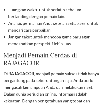
Luangkan waktu untuk berlatih sebelum
bertanding dengan pemain lain.
Analisis permainan Anda setelah setiap sesi untuk
mencari cara perbaikan.
Jangan takut untuk mencoba game baru agar
mendapatkan perspektif lebih luas.
Menjadi Pemain Cerdas di
RAJAGACOR
Di
RAJAGACOR
, menjadi pemain sukses tidak hanya
bergantung pada keberuntungan saja. Anda perlu
mengasah kemampuan Anda dan melakukan riset.
Dalam dunia perjudian online, informasi adalah
kekuatan. Dengan pengetahuan yang tepat dan