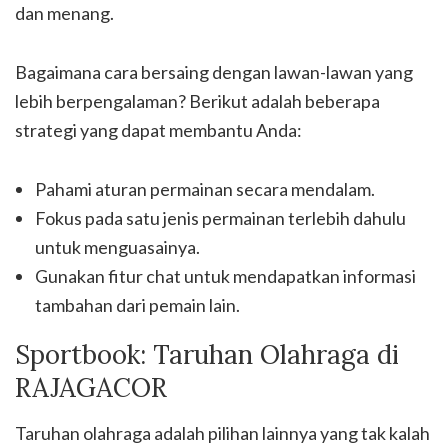
dan menang.
Bagaimana cara bersaing dengan lawan-lawan yang
lebih berpengalaman? Berikut adalah beberapa
strategi yang dapat membantu Anda:
Pahami aturan permainan secara mendalam.
Fokus pada satu jenis permainan terlebih dahulu
untuk menguasainya.
Gunakan fitur chat untuk mendapatkan informasi
tambahan dari pemain lain.
Sportbook: Taruhan Olahraga di
RAJAGACOR
Taruhan olahraga adalah pilihan lainnya yang tak kalah