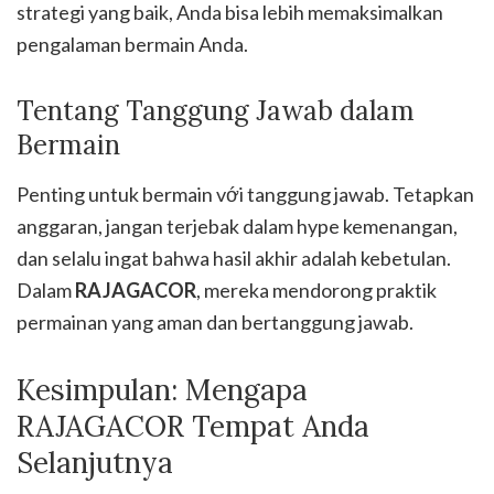
strategi yang baik, Anda bisa lebih memaksimalkan
pengalaman bermain Anda.
Tentang Tanggung Jawab dalam
Bermain
Penting untuk bermain với tanggung jawab. Tetapkan
anggaran, jangan terjebak dalam hype kemenangan,
dan selalu ingat bahwa hasil akhir adalah kebetulan.
Dalam
RAJAGACOR
, mereka mendorong praktik
permainan yang aman dan bertanggung jawab.
Kesimpulan: Mengapa
RAJAGACOR Tempat Anda
Selanjutnya