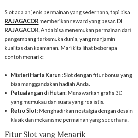
Slot adalah jenis permainan yang sederhana, tapi bisa
RAJAGACOR
memberikan reward yang besar. Di
RAJAGACOR
, Anda bisa menemukan permainan dari
pengembang terkemuka dunia, yang menjamin
kualitas dan keamanan. Mari kita lihat beberapa
contoh menarik:
Misteri Harta Karun :
Slot dengan fitur bonus yang
bisa menggandakan hadiah Anda.
Petualangan di Hutan:
Menawarkan grafis 3D
yang memukau dan suara yang realistis.
Retro Slot:
Menghadirkan nostalgia dengan desain
klasik dan mekanisme permainan yang sederhana.
Fitur Slot yang Menarik