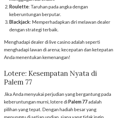
Roulette
: Taruhan pada angka dengan
keberuntungan berputar.
Blackjack
: Memperhadapkan diri melawan dealer
dengan strategi terbaik.
Menghadapi dealer di live casino adalah seperti
menghadapi lawan di arena; kecepatan dan ketepatan
Anda menentukan kemenangan!
Lotere: Kesempatan Nyata di
Palem 77
Jika Anda menyukai perjudian yang bergantung pada
keberuntungan murni, lotere di
Palem 77
adalah
pilihan yang tepat. Dengan hadiah besar yang
menunggu di setiap undian, siapa yang tidak ingin