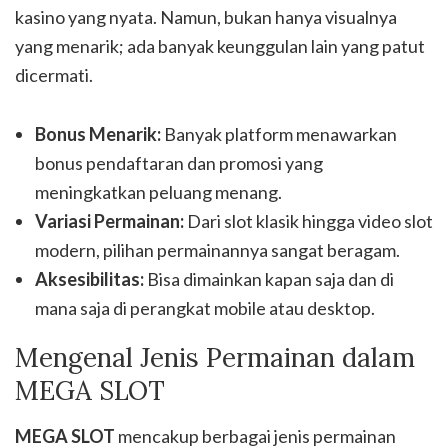
kasino yang nyata. Namun, bukan hanya visualnya
yang menarik; ada banyak keunggulan lain yang patut
dicermati.
Bonus Menarik:
Banyak platform menawarkan
bonus pendaftaran dan promosi yang
meningkatkan peluang menang.
Variasi Permainan:
Dari slot klasik hingga video slot
modern, pilihan permainannya sangat beragam.
Aksesibilitas:
Bisa dimainkan kapan saja dan di
mana saja di perangkat mobile atau desktop.
Mengenal Jenis Permainan dalam
MEGA SLOT
MEGA SLOT
mencakup berbagai jenis permainan