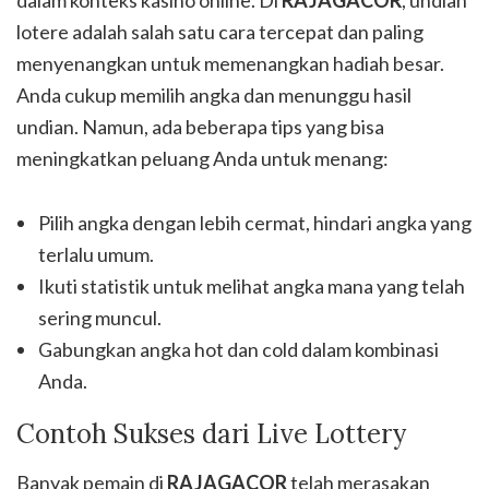
dalam konteks kasino online. Di
RAJAGACOR
, undian
lotere adalah salah satu cara tercepat dan paling
menyenangkan untuk memenangkan hadiah besar.
Anda cukup memilih angka dan menunggu hasil
undian. Namun, ada beberapa tips yang bisa
meningkatkan peluang Anda untuk menang:
Pilih angka dengan lebih cermat, hindari angka yang
terlalu umum.
Ikuti statistik untuk melihat angka mana yang telah
sering muncul.
Gabungkan angka hot dan cold dalam kombinasi
Anda.
Contoh Sukses dari Live Lottery
Banyak pemain di
RAJAGACOR
telah merasakan