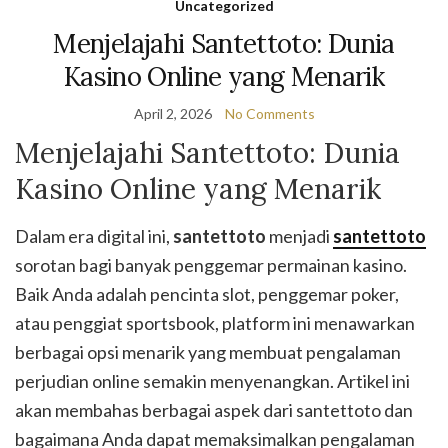
Uncategorized
Menjelajahi Santettoto: Dunia
Kasino Online yang Menarik
April 2, 2026
No Comments
Menjelajahi Santettoto: Dunia
Kasino Online yang Menarik
Dalam era digital ini,
santettoto
menjadi
santettoto
sorotan bagi banyak penggemar permainan kasino.
Baik Anda adalah pencinta slot, penggemar poker,
atau penggiat sportsbook, platform ini menawarkan
berbagai opsi menarik yang membuat pengalaman
perjudian online semakin menyenangkan. Artikel ini
akan membahas berbagai aspek dari santettoto dan
bagaimana Anda dapat memaksimalkan pengalaman