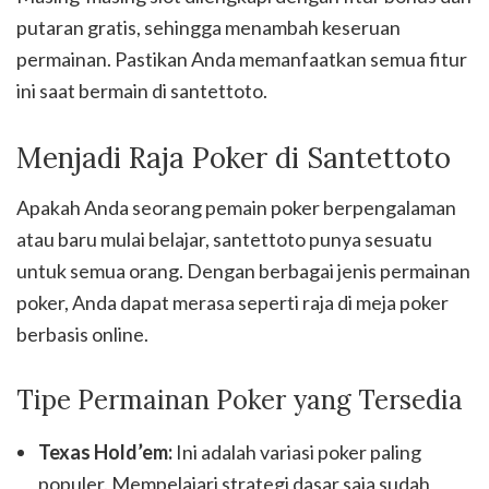
putaran gratis, sehingga menambah keseruan
permainan. Pastikan Anda memanfaatkan semua fitur
ini saat bermain di santettoto.
Menjadi Raja Poker di Santettoto
Apakah Anda seorang pemain poker berpengalaman
atau baru mulai belajar, santettoto punya sesuatu
untuk semua orang. Dengan berbagai jenis permainan
poker, Anda dapat merasa seperti raja di meja poker
berbasis online.
Tipe Permainan Poker yang Tersedia
Texas Hold’em:
Ini adalah variasi poker paling
populer. Mempelajari strategi dasar saja sudah