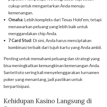
cukup untuk mengantarkan Anda menuju
kemenangan.
Omaha:
Lebih kompleks dari Texas Hold’em, tetapi
menawarkan peluang yang lebih baik untuk
menggandakan chip Anda.
7 Card Stud:
Di sini, Anda harus menciptakan
kombinasi terbaik dari tujuh kartu yang Anda ambil.
Penting untuk memahami peluang dan strategi yang
bisa meningkatkan kemungkinan kemenangan Anda.
Santettoto sering kali menyelenggarakan turnamen
poker yang menantang, jadi pastikan untuk
berpartisipasi.
Kehidupan Kasino Langsung di