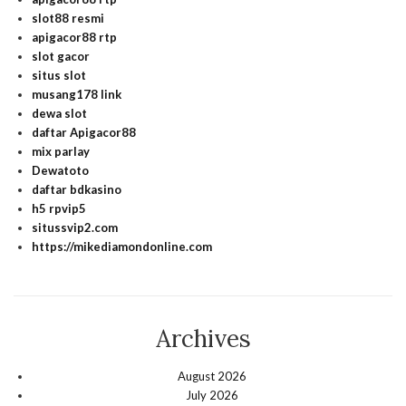
slot88 resmi
apigacor88 rtp
slot gacor
situs slot
musang178 link
dewa slot
daftar Apigacor88
mix parlay
Dewatoto
daftar bdkasino
h5 rpvip5
situssvip2.com
https://mikediamondonline.com
Archives
August 2026
July 2026