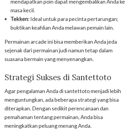
mendapatkan poin dapat mengembalikan Anda ke
masa kecil.
Tekken:
Ideal untuk para pecinta pertarungan;
buktikan keahlian Anda melawan pemain lain.
Permainan arcade ini bisa memberikan Anda jeda
sejenak dari permainan judi namun tetap dalam
suasana bermain yang menyenangkan.
Strategi Sukses di Santettoto
Agar pengalaman Anda di santettoto menjadi lebih
menguntungkan, ada beberapa strategi yang bisa
diterapkan. Dengan sedikit perencanaan dan
pemahaman tentang permainan, Anda bisa
meningkatkan peluang menang Anda.