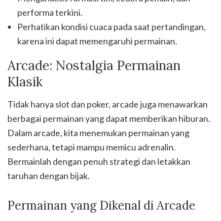
performa terkini.
Perhatikan kondisi cuaca pada saat pertandingan,
karena ini dapat memengaruhi permainan.
Arcade: Nostalgia Permainan
Klasik
Tidak hanya slot dan poker, arcade juga menawarkan
berbagai permainan yang dapat memberikan hiburan.
Dalam arcade, kita menemukan permainan yang
sederhana, tetapi mampu memicu adrenalin.
Bermainlah dengan penuh strategi dan letakkan
taruhan dengan bijak.
Permainan yang Dikenal di Arcade