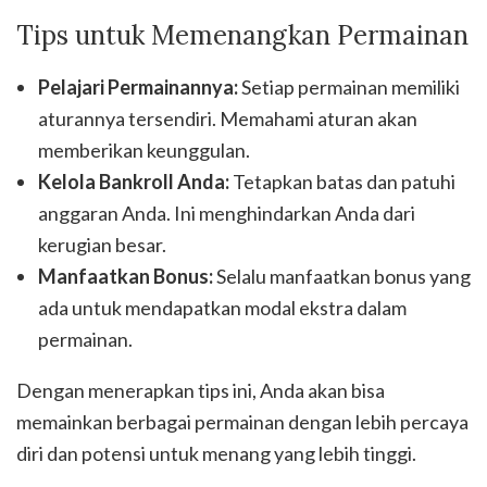
Tips untuk Memenangkan Permainan
Pelajari Permainannya:
Setiap permainan memiliki
aturannya tersendiri. Memahami aturan akan
memberikan keunggulan.
Kelola Bankroll Anda:
Tetapkan batas dan patuhi
anggaran Anda. Ini menghindarkan Anda dari
kerugian besar.
Manfaatkan Bonus:
Selalu manfaatkan bonus yang
ada untuk mendapatkan modal ekstra dalam
permainan.
Dengan menerapkan tips ini, Anda akan bisa
memainkan berbagai permainan dengan lebih percaya
diri dan potensi untuk menang yang lebih tinggi.