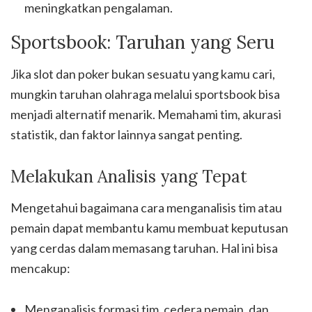
meningkatkan pengalaman.
Sportsbook: Taruhan yang Seru
Jika slot dan poker bukan sesuatu yang kamu cari,
mungkin taruhan olahraga melalui sportsbook bisa
menjadi alternatif menarik. Memahami tim, akurasi
statistik, dan faktor lainnya sangat penting.
Melakukan Analisis yang Tepat
Mengetahui bagaimana cara menganalisis tim atau
pemain dapat membantu kamu membuat keputusan
yang cerdas dalam memasang taruhan. Hal ini bisa
mencakup:
Menganalisis formasi tim, cedera pemain, dan