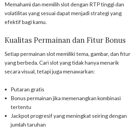
Memahami dan memilih slot dengan RTP tinggi dan
volatilitas yang sesuai dapat menjadi strategi yang
efektif bagi kamu.
Kualitas Permainan dan Fitur Bonus
Setiap permainan slot memiliki tema, gambar, dan fitur
yang berbeda. Cari slot yang tidak hanya menarik
secara visual, tetapi juga menawarkan:
Putaran gratis
Bonus permainan jika memenangkan kombinasi
tertentu
Jackpot progresif yang meningkat seiring dengan
jumlah taruhan